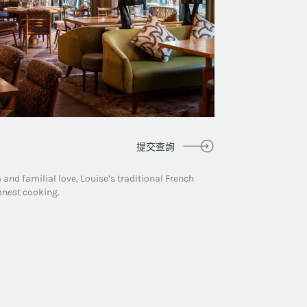
提交查詢
and familial love, Louise’s traditional French
onest cooking.