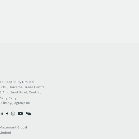
JIA Hospitality Limited
2205, Universal Trade Centre,
3 Arbuthnot Road, Central,
Hong Kong
E:
info@jiagroup.co
Maxmount Global
Limited