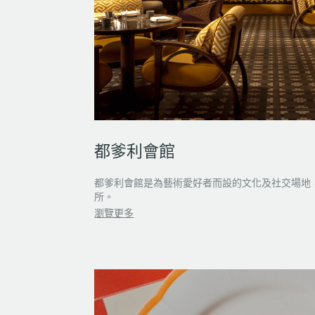
都爹利會館
都爹利會館是為藝術愛好者而設的文化及社交場地
所。
瀏覽更多