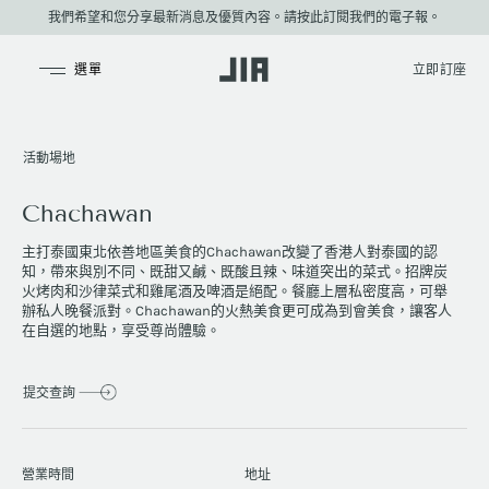
我們希望和您分享最新消息及優質內容。請按此訂閱我們的電子報。
JIA Group
活動場地
Chachawan
主打泰國東北依善地區美食的Chachawan改變了香港人對泰國的認
知，帶來與別不同、既甜又鹹、既酸且辣、味道突出的菜式。招牌炭
火烤肉和沙律菜式和雞尾酒及啤酒是絕配。餐廳上層私密度高，可舉
辦私人晚餐派對。Chachawan的火熱美食更可成為到會美食，讓客人
在自選的地點，享受尊尚體驗。
提交查詢
營業時間
地址