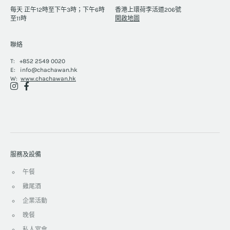
每天 正午12時至下午3時；下午6時
香港上環荷李活道206號
至11時
開啟地圖
聯絡
T:
+852 2549 0020
E:
info@chachawan.hk
W:
www.chachawan.hk
服務及設備
午餐
雞尾酒
企業活動
晚餐
私人宴會