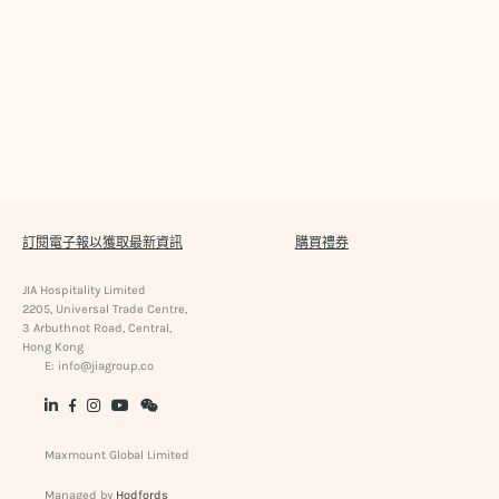
訂閱電子報以獲取最新資訊
購買禮券
JIA Hospitality Limited
2205, Universal Trade Centre,
3 Arbuthnot Road, Central,
Hong Kong
E:
info@jiagroup.co
Maxmount Global Limited
Managed by
Hodfords